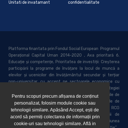
Unitati de invatamant
confidentialitate
Platforma finantata prin Fondul Social European Programul
Operațional Capital Uman 2014-2020 , Axa prioritară 6.
Educație și competențe, Prioritatea de investiții: Creșterea
participării la programe de învățare la locul de muncă a
elevilor și ucenicilor din învățământul secundar și terțiar
non-universitar, cu accent pe sectoarele economice cu
potențial competitiv identificate conform Strategiei
Naționale pentru Competitivitate (SNC) și din domeniile de
Pentru scopuri precum afișarea de conținut
specializare inteligentă conform Strategiei Naționale de
personalizat, folosim module cookie sau
Cercetare, Dezvoltare și Inovare (SNCDI) Beneficiar: RCG
tehnologii similare. Apăsând Accept, ești de
CONSULTING GROUP SRL Titlul proiectului: „Stagii de
acord să permiți colectarea de informații prin
practica si consiliere profesionala pentru elevii din regiunea
cookie-uri sau tehnologii similare. Află in
de dezvoltare Nord Vest in domeniile turism si alimentatie”.